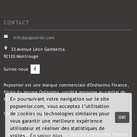
CONTACT
info@popsenior.com
33 Avenue Léon Gambetta
92120 Montrouge
Suivez-nous
Popsenior
est une marque commerciale d'Ordissimo Finance,
filiale du groupe Ordissimo, société anonyme au capital de
En poursuivant votre navigation sur le site
627 803,75 €.
popsenior.com, vous acceptez l’utilisation
de cookies ou technologies similaires pour
Site :
www.ordissimo.fr
OK!
vous garantir une meilleure expérience
utilisateur et réaliser des statistiques de
©
2026
Popsenior. Tous droits réservés à Ordissimo Finance.
visites .
En savoir plus