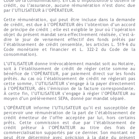
Code de la consommation). En cas d’impossibilité d’obtenir le
crédit, ou l’assurance, aucune rémunération n’est donc due
par l’UTILISATEUR à l’OPÉRATEUR.
Cette rémunération, qui peut être incluse dans la demande
de crédit, est due à l’OPÉRATEUR dès l’obtention d’un accord
de principe de crédit ; elle est exigible le jour où l’opération
objet du présent mandat sera effectivement réalisée, c’est-à-
dire le jour de versement effectif des fonds prêtés par
l’établissement de crédit (ensemble, les articles L. 519-6 du
Code monétaire et financier et L. 322-2 du Code de la
consommation).
L’UTILISATEUR donne irrévocablement mandat soit au Notaire,
soit à l’établissement de crédit de régler cette somme au
bénéfice de l’OPÉRATEUR, par paiement direct sur les fonds
prêtés. Au cas où l’établissement de crédit ne règlerait pas
cette somme, l’UTILISATEUR s’engage à la payer directement
à l’OPÉRATEUR, dès l’émission de la facture correspondante.
À cette fin, l’UTILISATEUR s’engage à régler l’OPÉRATEUR au
moyen d’un prélèvement SEPA, donné par mandat séparé.
L’OPÉRATEUR informe l’UTILISATEUR qu’il est susceptible de
percevoir une rémunération de la part de l’établissement de
crédit émetteur de l’offre acceptée par lui, hors certains
prêts. Cette commission est due par l’établissement de
crédit prêteur à l’OPÉRATEUR au titre des frais de
commercialisation supportés par ce dernier. Son montant ne
peut être déterminé avec précision à la date du présent