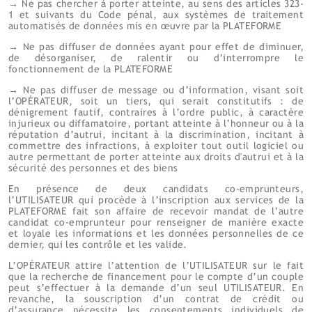
→
Ne pas chercher à porter atteinte, au sens des articles 323-
1 et suivants du Code pénal, aux systèmes de traitement
automatisés de données mis en œuvre par la PLATEFORME
→
Ne pas diffuser de données ayant pour effet de diminuer,
de désorganiser, de ralentir ou d’interrompre le
fonctionnement de la PLATEFORME
→
Ne pas diffuser de message ou d’information, visant soit
l’OPÉRATEUR, soit un tiers, qui serait constitutifs : de
dénigrement fautif, contraires à l’ordre public, à caractère
injurieux ou diffamatoire, portant atteinte à l’honneur ou à la
réputation d’autrui, incitant à la discrimination, incitant à
commettre des infractions, à exploiter tout outil logiciel ou
autre permettant de porter atteinte aux droits d'autrui et à la
sécurité des personnes et des biens
En présence de deux candidats co-emprunteurs,
l’UTILISATEUR qui procède à l’inscription aux services de la
PLATEFORME fait son affaire de recevoir mandat de l’autre
candidat co-emprunteur pour renseigner de manière exacte
et loyale les informations et les données personnelles de ce
dernier, qui les contrôle et les valide.
L’OPÉRATEUR attire l’attention de l’UTILISATEUR sur le fait
que la recherche de financement pour le compte d’un couple
peut s’effectuer à la demande d’un seul UTILISATEUR. En
revanche, la souscription d’un contrat de crédit ou
d’assurance nécessite les consentements individuels de