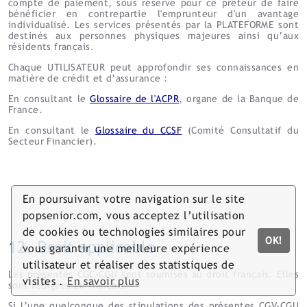
compte de paiement, sous réserve pour ce prêteur de faire
bénéficier en contrepartie l'emprunteur d'un avantage
individualisé. Les services présentés par la PLATEFORME sont
destinés aux personnes physiques majeures ainsi qu’aux
résidents français.
Chaque UTILISATEUR peut approfondir ses connaissances en
matière de crédit et d’assurance :
En consultant le
Glossaire de l'ACPR
, organe de la Banque de
France.
En consultant le
Glossaire du CCSF
(Comité Consultatif du
Secteur Financier).
En poursuivant votre navigation sur le site
popsenior.com, vous acceptez l’utilisation
de cookies ou technologies similaires pour
OK!
12. Droit applicable
vous garantir une meilleure expérience
utilisateur et réaliser des statistiques de
Les présentes CGC-CGU sont soumises au droit français. Elles
visites .
En savoir plus
sont rédigées en français.
Si l’une quelconque des stipulations des présentes CGV-CGU