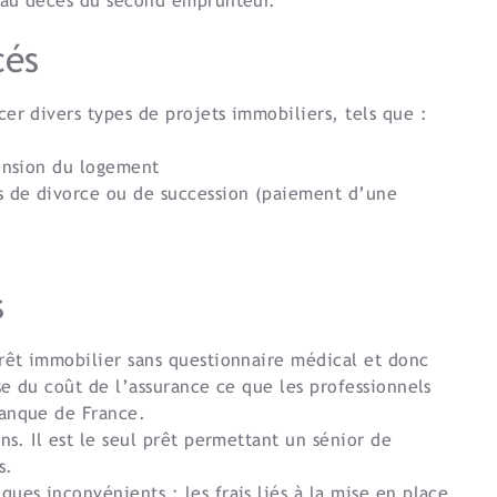
e au décès du second emprunteur.
cés
er divers types de projets immobiliers, tels que :
tension du logement
as de divorce ou de succession (paiement d’une
s
prêt immobilier sans questionnaire médical et donc
se du coût de l’assurance ce que les professionnels
Banque de France.
ns. Il est le seul prêt permettant un sénior de
s.
ues inconvénients : les frais liés à la mise en place