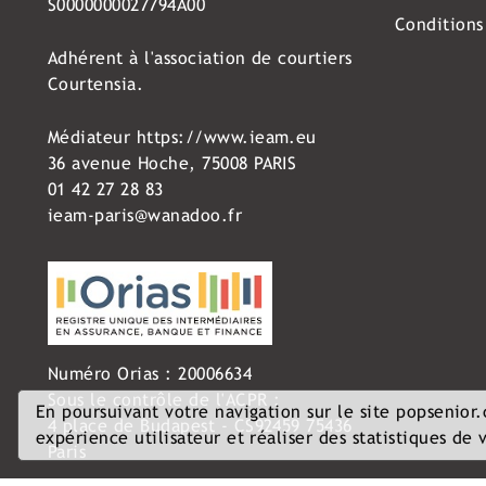
S0000000027794A00
Conditions
Adhérent à l'association de courtiers
Courtensia.
Médiateur
https://www.ieam.eu
36 avenue Hoche, 75008 PARIS
01 42 27 28 83
ieam-paris@wanadoo.fr
Numéro Orias : 20006634
Sous le contrôle de l'ACPR :
En poursuivant votre navigation sur le site popsenior
4 place de Budapest - CS92459 75436
expérience utilisateur et réaliser des statistiques de v
Paris